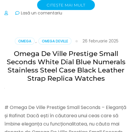
CITEȘTE MAI MULT
la
Lasă un comentariu
Patek
Philippe
Grand
Complications
26 februarie 2025
OMEGA
,
OMEGA DEVILLE
High
Copy
Omega De Ville Prestige Small
Replica
Seconds White Dial Blue Numerals
Watches
4617
Stainless Steel Case Black Leather
Strap Replica Watches
# Omega De Ville Prestige Small Seconds – Eleganță
și Rafinat Dacă ești în căutarea unui ceas care să
îmbine eleganța cu funcționalitatea, nu căuta mai