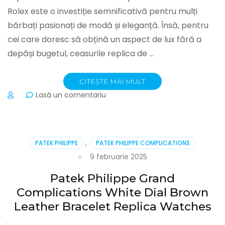
Rolex este o investiție semnificativă pentru mulți
bărbați pasionați de modă și eleganță. Însă, pentru
cei care doresc să obțină un aspect de lux fără a
depăși bugetul, ceasurile replica de …
CITEȘTE MAI MULT
la
Lasă un comentariu
Rolex
Datejust
Best
Quality
PATEK PHILIPPE
,
PATEK PHILIPPE COMPLICATIONS
Replica
9 februarie 2025
Watches
4794
Patek Philippe Grand
Complications White Dial Brown
Leather Bracelet Replica Watches