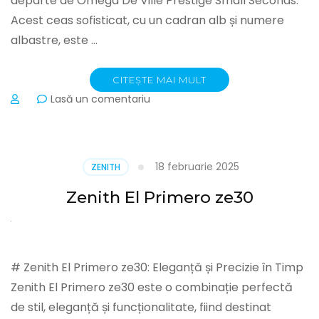
departe de Omega De Ville Prestige Small Seconds.
Acest ceas sofisticat, cu un cadran alb și numere
albastre, este …
CITEȘTE MAI MULT
la
Lasă un comentariu
Omega
De
Ville
Prestige
18 februarie 2025
ZENITH
Small
Seconds
Zenith El Primero ze30
White
Dial
Blue
Numerals
Stainless
# Zenith El Primero ze30: Eleganță și Precizie în Timp
Steel
Zenith El Primero ze30 este o combinație perfectă
Case
de stil, eleganță și funcționalitate, fiind destinat
Black