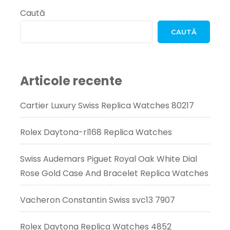
Stainless
Caută
Steel
Bezel
CAUTĂ
Black
Dial
42002
Replica
Articole recente
Watches
Cartier Luxury Swiss Replica Watches 80217
Rolex Daytona-rl168 Replica Watches
Swiss Audemars Piguet Royal Oak White Dial
Rose Gold Case And Bracelet Replica Watches
Vacheron Constantin Swiss svc13 7907
Rolex Daytona Replica Watches 4852