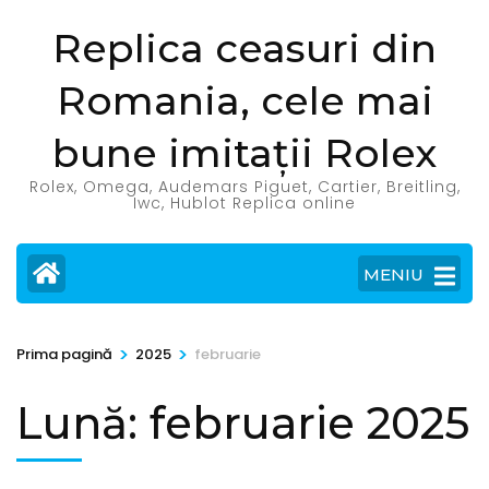
Sari
Replica ceasuri din
la
conținut
Romania, cele mai
(apasă
Enter)
bune imitații Rolex
Rolex, Omega, Audemars Piguet, Cartier, Breitling,
Iwc, Hublot Replica online
MENIU
>
>
Prima pagină
2025
februarie
Lună:
februarie 2025