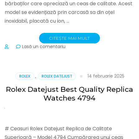
Leather
bărbaților care apreciază un ceas de calitate. Acest
Strap
model se evidențiază prin carcasă sa din oțel
Replica
inoxidabil, placată cu ion, …
Watches
CITEȘTE MAI MULT
la
Lasă un comentariu
Zenith
El
Primero
ze30
14 februarie 2025
ROLEX
,
ROLEX DATEJUST
Rolex Datejust Best Quality Replica
Watches 4794
# Ceasuri Rolex Datejust Replica de Calitate
Superioară – Model 4794 Cumpărarea unui ceas