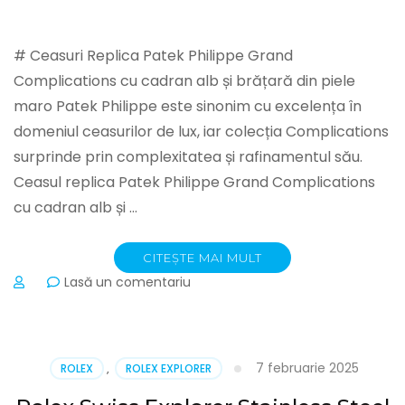
# Ceasuri Replica Patek Philippe Grand
Complications cu cadran alb și brățară din piele
maro Patek Philippe este sinonim cu excelența în
domeniul ceasurilor de lux, iar colecția Complications
surprinde prin complexitatea și rafinamentul său.
Ceasul replica Patek Philippe Grand Complications
cu cadran alb și …
CITEȘTE MAI MULT
la
Lasă un comentariu
Patek
Philippe
Grand
Complications
7 februarie 2025
ROLEX
,
ROLEX EXPLORER
White
Dial