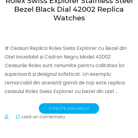
Rolex Swiss Explorer Stainless Steel
Brown
Bezel Black Dial 42002 Replica
Leather
Bracelet
Watches
Replica
Watches
# Ceasuri Replica Rolex Swiss Explorer cu Bezel din
Oțel Inoxidabil și Cadran Negru Model 42002
Ceasurile Rolex sunt renumite pentru calitatea lor
superioară și designul sofisticat. Un exemplu
remarcabil din această gamă de top este replica
ceasului Rolex Swiss Explorer cu bezel din oțel …
CITEȘTE MAI MULT
la
Lasă un comentariu
Rolex
Swiss
Explorer