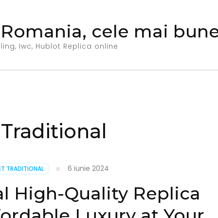
 Romania, cele mai bune 
ing, Iwc, Hublot Replica online
Traditional
6 iunie 2024
ET TRADITIONAL
al High-Quality Replica
fordable Luxury at Your