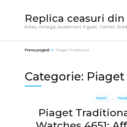
Sari
la
Replica ceasuri din
conținut
(apasă
Rolex, Omega, Audemars Piguet, Cartier, Breitl
Enter)
>
Prima pagină
Piaget Traditional
Categorie:
Piaget 
PIAGET
,
PIAG
Piaget Tradition
Watches 4651: Af