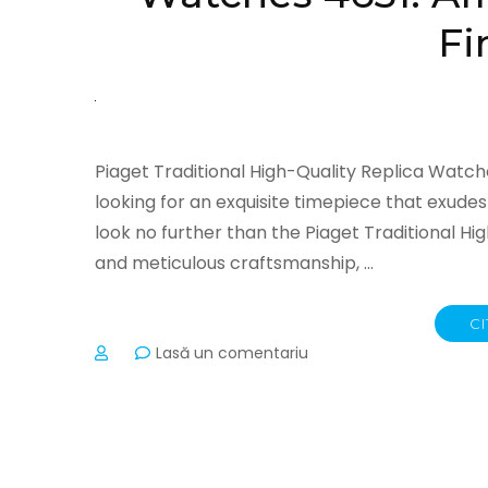
Fi
Piaget Traditional High-Quality Replica Watche
looking for an exquisite timepiece that exude
look no further than the Piaget Traditional Hi
and meticulous craftsmanship, …
CI
la
Lasă un comentariu
Piaget
Traditional
High-
Quality
Replica