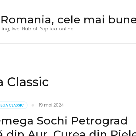
 Romania, cele mai bune 
ing, Iwc, Hublot Replica online
Classic
19 mai 2024
EGA CLASSIC
Omega Sochi Petrograd
 din Aur, Curea din Piel