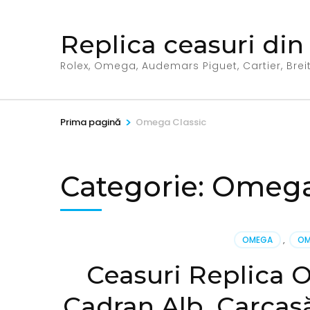
Sari
la
Replica ceasuri din
conținut
(apasă
Rolex, Omega, Audemars Piguet, Cartier, Breitl
Enter)
>
Prima pagină
Omega Classic
Categorie:
Omega 
OMEGA
,
OM
Ceasuri Replica 
Cadran Alb, Carcasă