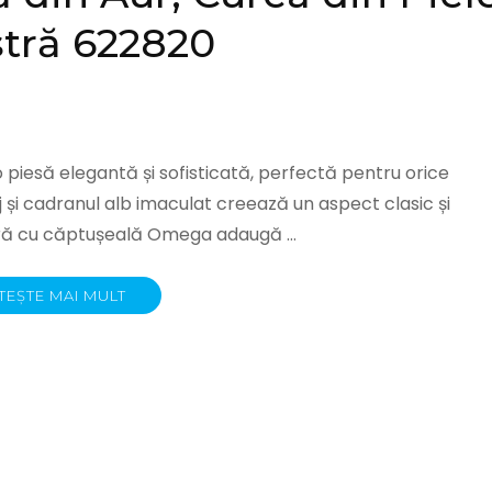
stră 622820
 piesă elegantă și sofisticată, perfectă pentru orice
j și cadranul alb imaculat creează un aspect clasic și
stră cu căptușeală Omega adaugă …
TEȘTE MAI MULT