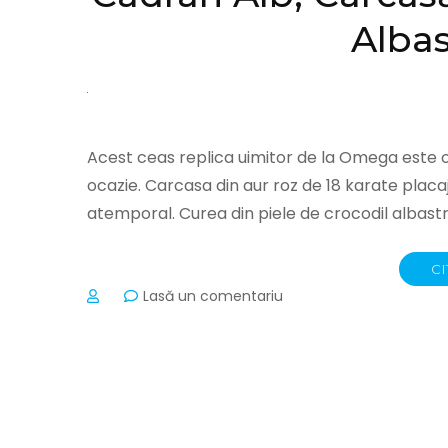
Alba
Acest ceas replica uimitor de la Omega este o
ocazie. Carcasa din aur roz de 18 karate placa
atemporal. Curea din piele de crocodil alba
CI
la
Lasă un comentariu
Ceasuri
Replica
Omega
Sochi
Petrograd
Cadran
Alb,