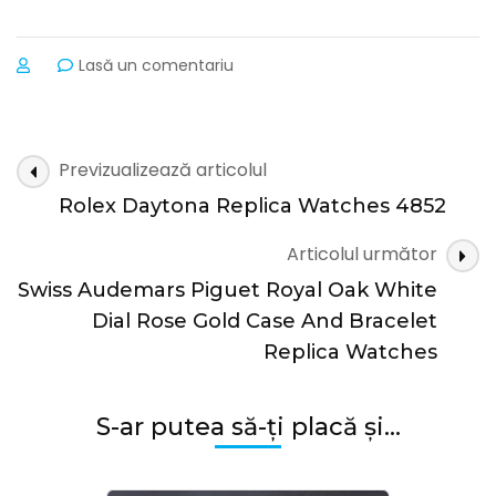
la
Lasă un comentariu
Vacheron
Constantin
Swiss
svc13
Navigare
Previzualizează articolul
7907
în
Rolex Daytona Replica Watches 4852
articole
Articolul următor
Swiss Audemars Piguet Royal Oak White
Dial Rose Gold Case And Bracelet
Replica Watches
S-ar putea să-ți placă și...