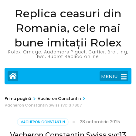
Sari
Replica ceasuri din
la
conținut
Romania, cele mai
(apasă
Enter)
bune imitații Rolex
Rolex, Omega, Audemars Piguet, Cartier, Breitling,
Iwc, Hublot Replica online
MENIU
>
>
Prima pagină
Vacheron Constantin
Vacheron Constantin Swiss svc13 7907
28 octombrie 2025
VACHERON CONSTANTIN
Vacheron Constantin Swiss svc13