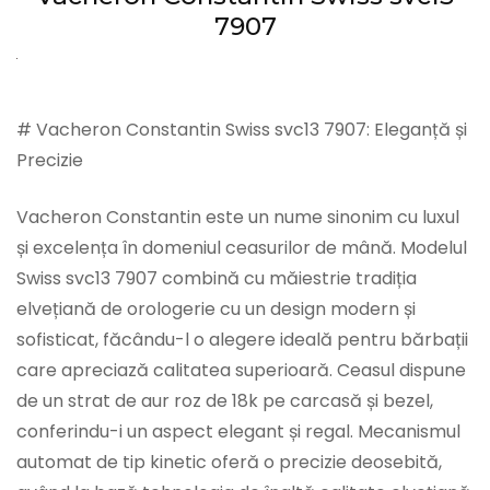
7907
# Vacheron Constantin Swiss svc13 7907: Eleganță și
Precizie
Vacheron Constantin este un nume sinonim cu luxul
și excelența în domeniul ceasurilor de mână. Modelul
Swiss svc13 7907 combină cu măiestrie tradiția
elvețiană de orologerie cu un design modern și
sofisticat, făcându-l o alegere ideală pentru bărbații
care apreciază calitatea superioară. Ceasul dispune
de un strat de aur roz de 18k pe carcasă și bezel,
conferindu-i un aspect elegant și regal. Mecanismul
automat de tip kinetic oferă o precizie deosebită,