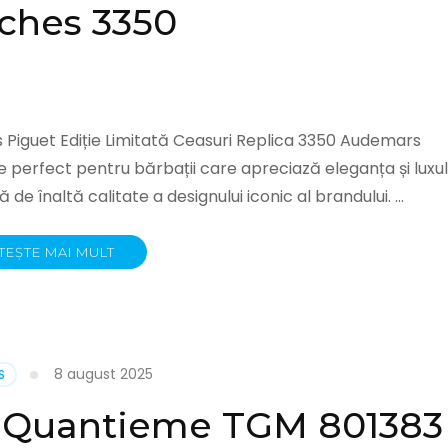
ches 3350
Piguet Ediție Limitată Ceasuri Replica 3350 Audemars
e perfect pentru bărbații care apreciază eleganța și luxul
de înaltă calitate a designului iconic al brandului. …
TEȘTE MAI MULT
8 august 2025
S
 Quantieme TGM 801383