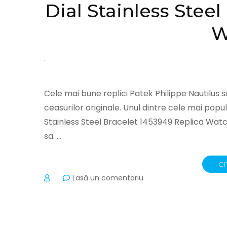
Dial Stainless Stee
W
Cele mai bune replici Patek Philippe Nautilus su
ceasurilor originale. Unul dintre cele mai pop
Stainless Steel Bracelet 1453949 Replica Watc
sa. …
CI
la
Lasă un comentariu
Swiss
Patek
Philippe
Nautilus