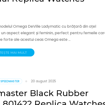
delul Omega DeVille Ladymatic cu brățară din oțel
re un aspect elegant și feminin, perfect pentru femeile ca
ele forte ale acestui ceas Omega este …
TEȘTE MAI MULT
20 august 2025
SPEEDMASTER
aster Black Rubber
l 801422 Replica Watche