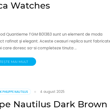
ca Watches
 Cod Quantieme TGM 801383 sunt un element de moda
t rafinat și elegant. Aceste ceasuri replica sunt fabricat
cei care doresc sa-si completeze tinuta …
TEȘTE MAI MULT
4 august 2025
K PHILIPPE NAUTILUS
ppe Nautilus Dark Brown