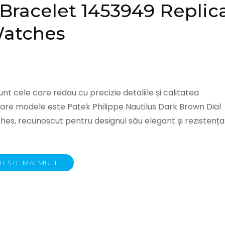
l Bracelet 1453949 Replic
atches
nt cele care redau cu precizie detaliile și calitatea
ulare modele este Patek Philippe Nautilus Dark Brown Dial
hes, recunoscut pentru designul său elegant și rezistența
TEȘTE MAI MULT