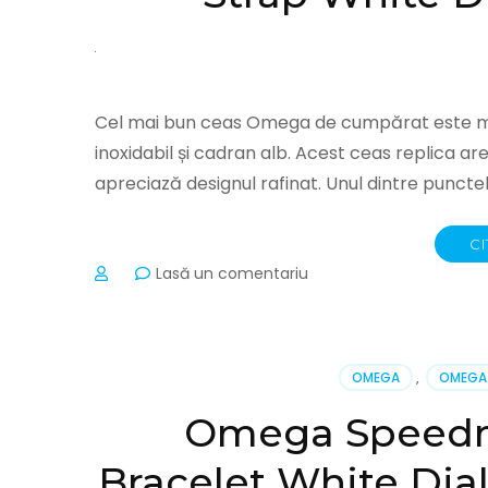
Cel mai bun ceas Omega de cumpărat este mo
inoxidabil și cadran alb. Acest ceas replica a
apreciază designul rafinat. Unul dintre punct
CI
la
Lasă un comentariu
Omega
DeVille
Ladymatic
Stainless
OMEGA
,
OMEGA 
Steel
Strap
Omega Speedm
White
Dial
Bracelet White Dia
Replica