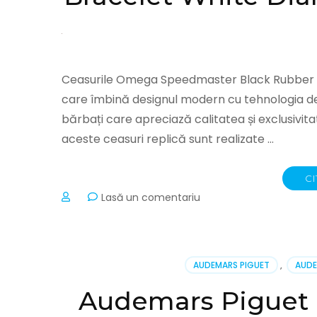
Watches
Ceasurile Omega Speedmaster Black Rubber Br
care îmbină designul modern cu tehnologia de
bărbați care apreciază calitatea și exclusivit
aceste ceasuri replică sunt realizate …
CI
la
Lasă un comentariu
Omega
Speedmaster
Black
Rubber
AUDEMARS PIGUET
,
AUDE
Bracelet
White
Audemars Piguet L
Dial
801422