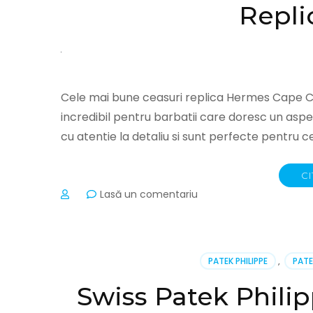
Repli
Cele mai bune ceasuri replica Hermes Cape
incredibil pentru barbatii care doresc un aspec
cu atentie la detaliu si sunt perfecte pentru 
CI
la
Lasă un comentariu
Hermes
Cape
Cod
Quantieme
PATEK PHILIPPE
,
PATE
TGM
801383
Swiss Patek Phili
Replica
Watches