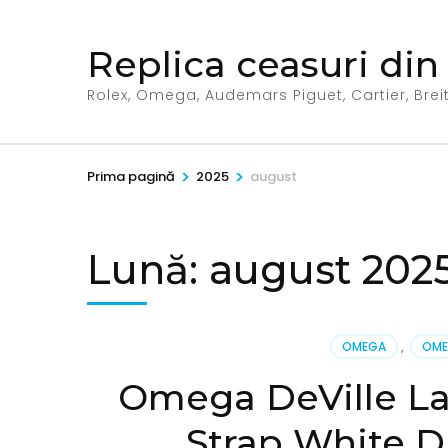
Sari
la
Replica ceasuri din
conținut
(apasă
Rolex, Omega, Audemars Piguet, Cartier, Breitl
Enter)
>
>
Prima pagină
2025
august
Lună:
august 202
OMEGA
,
OME
Omega DeVille La
Strap White D