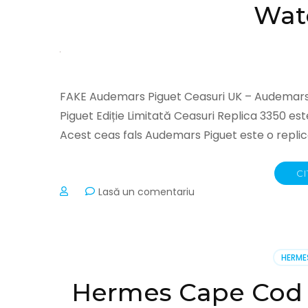
Wat
Replica
Watches
FAKE Audemars Piguet Ceasuri UK – Audemars 
Piguet Ediție Limitată Ceasuri Replica 3350 est
Acest ceas fals Audemars Piguet este o replică 
CI
la
Lasă un comentariu
Audemars
Piguet
Limited
Edition
HERME
Replica
Watches
Hermes Cape Cod
3350