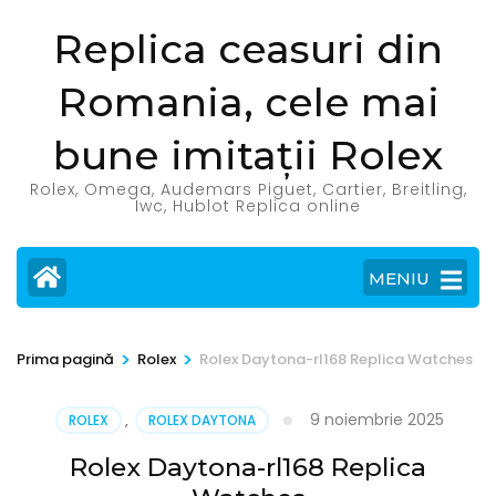
Sari
Replica ceasuri din
la
conținut
Romania, cele mai
(apasă
Enter)
bune imitații Rolex
Rolex, Omega, Audemars Piguet, Cartier, Breitling,
Iwc, Hublot Replica online
MENIU
>
>
Prima pagină
Rolex
Rolex Daytona-rl168 Replica Watches
9 noiembrie 2025
ROLEX
,
ROLEX DAYTONA
Rolex Daytona-rl168 Replica