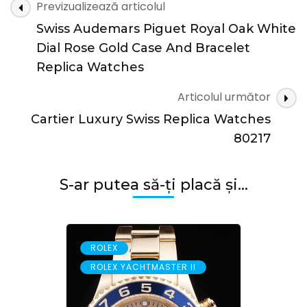
Navigare
Previzualizează articolul
Watches
în
Swiss Audemars Piguet Royal Oak White
articole
Dial Rose Gold Case And Bracelet
Replica Watches
Articolul următor
Cartier Luxury Swiss Replica Watches
80217
S-ar putea să-ți placă și...
,
ROLEX
ROLEX YACHTMASTER II