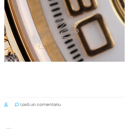
la
Lasă un comentariu
Rolex
Daytona-
rl168
Replica