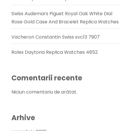
maro
închis
Swiss Audemars Piguet Royal Oak White Dial
Rose Gold Case And Bracelet Replica Watches
Vacheron Constantin Swiss svc13 7907
Rolex Daytona Replica Watches 4852
Comentarii recente
Niciun comentariu de arătat.
Arhive