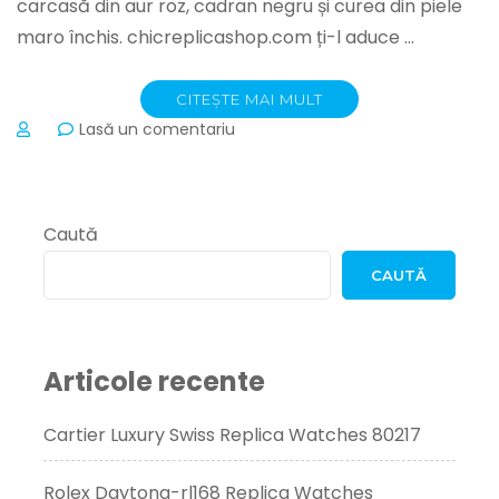
carcasă din aur roz, cadran negru și curea din piele
maro închis. chicreplicashop.com ți-l aduce …
CITEȘTE MAI MULT
la
Lasă un comentariu
Ceasuri
replica
Panerai
Luminor
Caută
cu
carcasă
CAUTĂ
din
aur
roz,
cadran
Articole recente
negru
și
curea
Cartier Luxury Swiss Replica Watches 80217
din
piele
Rolex Daytona-rl168 Replica Watches