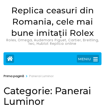
Sari
Replica ceasuri din
la
conținut
Romania, cele mai
(apasă
Enter)
bune imitații Rolex
Rolex, Omega, Audemars Piguet, Cartier, Breitling,
Iwc, Hublot Replica online
MENIU
>
Prima pagină
Panerai Luminor
Categorie:
Panerai
Luminor