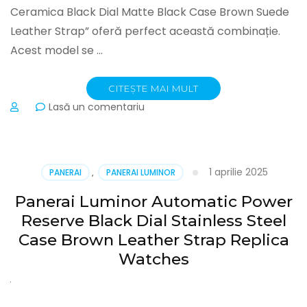
Ceramica Black Dial Matte Black Case Brown Suede
Leather Strap” oferă perfect această combinație.
Acest model se …
CITEȘTE MAI MULT
la
Lasă un comentariu
Panerai
Luminor
1950
GMT
1 aprilie 2025
PANERAI
,
PANERAI LUMINOR
Ceramica
Black
Panerai Luminor Automatic Power
Dial
Reserve Black Dial Stainless Steel
Matte
Black
Case Brown Leather Strap Replica
Case
Watches
Brown
Suede
Leather