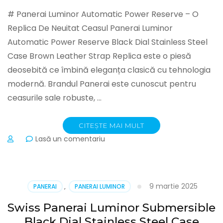
Strap
Replica
# Panerai Luminor Automatic Power Reserve – O
Watches
Replica De Neuitat Ceasul Panerai Luminor
Automatic Power Reserve Black Dial Stainless Steel
Case Brown Leather Strap Replica este o piesă
deosebită ce îmbină eleganța clasică cu tehnologia
modernă. Brandul Panerai este cunoscut pentru
ceasurile sale robuste, …
CITEȘTE MAI MULT
la
Lasă un comentariu
Panerai
Luminor
Automatic
Power
9 martie 2025
PANERAI
,
PANERAI LUMINOR
Reserve
Black
Swiss Panerai Luminor Submersible
Dial
Black Dial Stainless Steel Case
Stainless