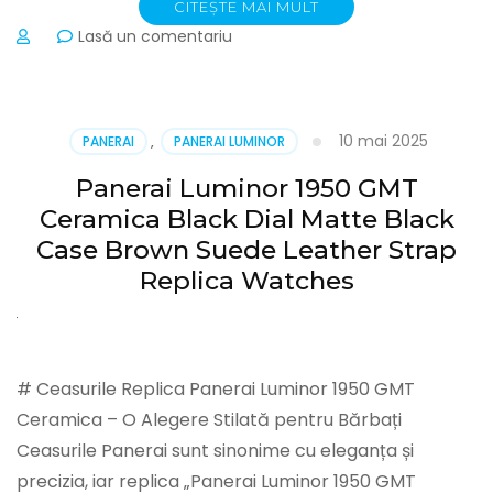
CITEȘTE MAI MULT
la
Lasă un comentariu
Panerai
Luminor
Brushed
Stainless
10 mai 2025
PANERAI
,
PANERAI LUMINOR
Steel
Case
Panerai Luminor 1950 GMT
Black
Ceramica Black Dial Matte Black
Dial
Black
Case Brown Suede Leather Strap
Rubber
Replica Watches
Strap
98164
Replica
Watches
# Ceasurile Replica Panerai Luminor 1950 GMT
Ceramica – O Alegere Stilată pentru Bărbați
Ceasurile Panerai sunt sinonime cu eleganța și
precizia, iar replica „Panerai Luminor 1950 GMT