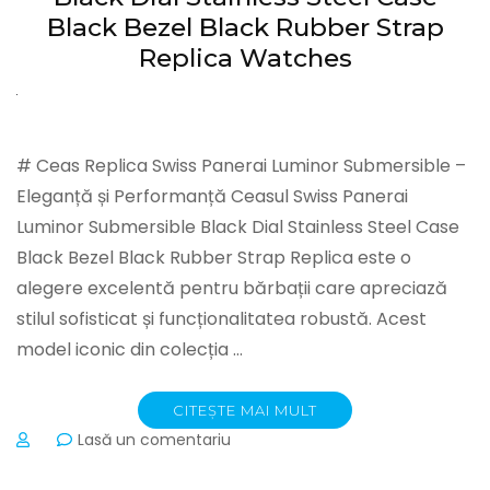
Steel
Black Bezel Black Rubber Strap
Case
Replica Watches
Brown
Leather
Strap
Replica
Watches
# Ceas Replica Swiss Panerai Luminor Submersible –
Eleganță și Performanță Ceasul Swiss Panerai
Luminor Submersible Black Dial Stainless Steel Case
Black Bezel Black Rubber Strap Replica este o
alegere excelentă pentru bărbații care apreciază
stilul sofisticat și funcționalitatea robustă. Acest
model iconic din colecția …
CITEȘTE MAI MULT
la
Lasă un comentariu
Swiss
Panerai