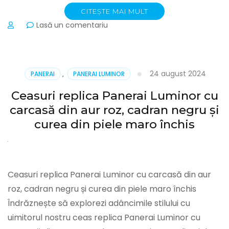
CITEȘTE MAI MULT
la
Lasă un comentariu
Panerai
Luminor
Power
Reserve
24 august 2024
PANERAI
,
PANERAI LUMINOR
Black
Dial
Ceasuri replica Panerai Luminor cu
Stainless
carcasă din aur roz, cadran negru și
Steel
Bracelet
curea din piele maro închis
Replica
Watches
Ceasuri replica Panerai Luminor cu carcasă din aur
roz, cadran negru și curea din piele maro închis
Îndrăznește să explorezi adâncimile stilului cu
uimitorul nostru ceas replica Panerai Luminor cu