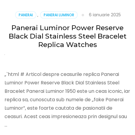
Luminor
Submersible
6 ianuarie 2025
PANERAI
,
PANERAI LUMINOR
Black
Dial
Panerai Luminor Power Reserve
Stainless
Black Dial Stainless Steel Bracelet
Steel
Case
Replica Watches
Black
Bezel
Black
Rubber
„`html # Articol despre ceasurile replica Panerai
Strap
Replica
Luminor Power Reserve Black Dial Stainless Steel
Watches
Bracelet Panerai Luminor 1950 este un ceas iconic, iar
replica sa, cunoscuta sub numele de „fake Panerai
Luminor”, este foarte cautata de pasionatii de
ceasuri. Acest ceas impresioneaza prin designul sau
…