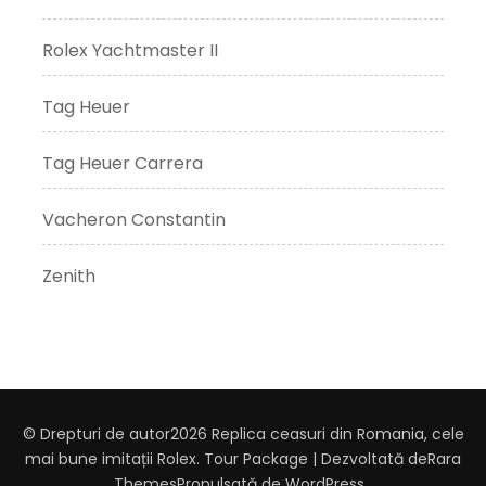
Rolex Yachtmaster II
Tag Heuer
Tag Heuer Carrera
Vacheron Constantin
Zenith
© Drepturi de autor2026
Replica ceasuri din Romania, cele
mai bune imitații Rolex
.
Tour Package | Dezvoltată de
Rara
Themes
Propulsată de
WordPress
.