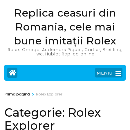
Sari
Replica ceasuri din
la
conținut
Romania, cele mai
(apasă
Enter)
bune imitații Rolex
Rolex, Omega, Audemars Piguet, Cartier, Breitling,
Iwc, Hublot Replica online
MENIU
>
Prima pagină
Rolex Explorer
Categorie:
Rolex
Explorer