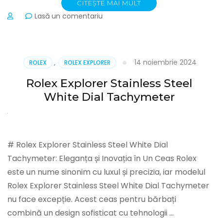
CITEȘTE MAI MULT
la
Lasă un comentariu
Rolex
Swiss
Explorer
Stainless
14 noiembrie 2024
ROLEX
,
ROLEX EXPLORER
Steel
Bezel
Rolex Explorer Stainless Steel
Black
White Dial Tachymeter
Dial
42002
Replica
Watches
# Rolex Explorer Stainless Steel White Dial
Tachymeter: Eleganța și Inovația în Un Ceas Rolex
este un nume sinonim cu luxul și precizia, iar modelul
Rolex Explorer Stainless Steel White Dial Tachymeter
nu face excepție. Acest ceas pentru bărbați
combină un design sofisticat cu tehnologii …