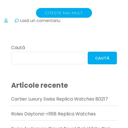
CITEȘTE MAI MULT
la
Lasă un comentariu
Rolex
Explorer
Stainless
Steel
Caută
White
Dial
CAUTĂ
Tachymeter
Articole recente
Cartier Luxury Swiss Replica Watches 80217
Rolex Daytona-rl168 Replica Watches