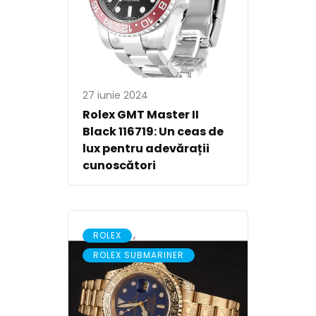
27 iunie 2024
Rolex GMT Master II
Black 116719: Un ceas de
lux pentru adevărații
cunoscători
,
ROLEX
ROLEX SUBMARINER