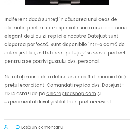
Indiferent dacă sunteți în căutarea unui ceas de
afirmație pentru ocazii speciale sau a unui accesoriu
elegant de zi cu zi, replicile noastre Datejust sunt
alegerea perfectă. Sunt disponibile într-o gamă de
culori și stiluri, astfel încât puteți găsi ceasul perfect
pentru a se potrivi gustului dvs. personal.
Nu ratați șansa de a deține un ceas Rolex iconic fără
prețul exorbitant. Comandați replica dvs. Datejust-
rl214 astăzi de pe
chicreplicashop.com
și
experimentați luxul și stilul la un preț accesibil.
la
Lasă un comentariu
Replici