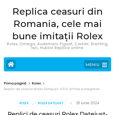
Sari
Replica ceasuri din
la
conținut
Romania, cele mai
(apasă
Enter)
bune imitații Rolex
Rolex, Omega, Audemars Piguet, Cartier, Breitling,
Iwc, Hublot Replica online
MENIU
>
>
Prima pagină
Rolex
Replici de ceasuri Rolex Datejust-rl214, ieftine și elegante
25 iunie 2024
ROLEX
,
ROLEX DATEJUST
Replici de ceasuri Rolex Datejust-