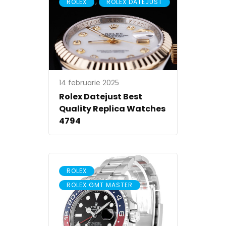
,
ROLEX
ROLEX DATEJUST
14 februarie 2025
Rolex Datejust Best
Quality Replica Watches
4794
,
ROLEX
ROLEX GMT MASTER