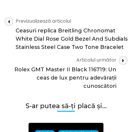
de
ceasuri
Rolex
Navigare
Previzualizează articolul
Datejust-
în
rl214,
Ceasuri replica Breitling Chronomat
articole
ieftine
White Dial Rose Gold Bezel And Subdials
și
Stainless Steel Case Two Tone Bracelet
elegante
Articolul următor
Rolex GMT Master II Black 116719: Un
ceas de lux pentru adevărații
cunoscători
S-ar putea să-ți placă și...