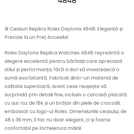
4848
# Ceasuri Replica Rolex Daytona 4848: Eleganță și
Precizie la un Preț Accesibil
Rolex Daytona Replica Watches 4848 reprezintă o
alegere excelentă pentru bărbații care apreciază
stilul și performanța, fără a dori să investească o
sumă exorbitantă. Fabricat dintr-un material de
calitate superioară, acest ceas reușește să
surprindă prin detalii fine, inclusiv o carcasă placată
cu aur roz de 18k și un brățar din piele de crocodil,
embossat cu logo-ul Rolex. Dimensiunile ceasului, de
48 x 39 mm, îl fac nu doar elegant, ci și foarte
confortabil pe încheietura mâinii.