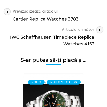
Replica
Watches
Navigare
Previzualizează articolul
4848
în
Cartier Replica Watches 3783
articole
Articolul următor
IWC Schaffhausen Timepiece Replica
Watches 4153
S-ar putea să-ți placă și...
,
ROLEX
ROLEX MILGAUSS