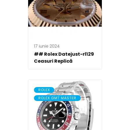
17 iunie 2024
## Rolex Datejust-rl129
Ceasuri Replică
,
ROLEX
ROLEX GMT MASTER