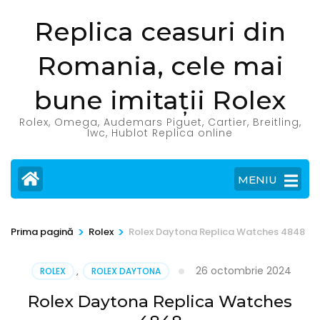
Sari
Replica ceasuri din
la
conținut
Romania, cele mai
(apasă
Enter)
bune imitații Rolex
Rolex, Omega, Audemars Piguet, Cartier, Breitling,
Iwc, Hublot Replica online
MENIU
>
>
Prima pagină
Rolex
Rolex Daytona Replica Watches 4848
26 octombrie 2024
ROLEX
,
ROLEX DAYTONA
Rolex Daytona Replica Watches