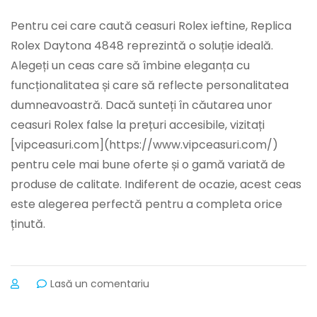
Pentru cei care caută ceasuri Rolex ieftine, Replica
Rolex Daytona 4848 reprezintă o soluție ideală.
Alegeți un ceas care să îmbine eleganța cu
funcționalitatea și care să reflecte personalitatea
dumneavoastră. Dacă sunteți în căutarea unor
ceasuri Rolex false la prețuri accesibile, vizitați
[vipceasuri.com](https://www.vipceasuri.com/)
pentru cele mai bune oferte și o gamă variată de
produse de calitate. Indiferent de ocazie, acest ceas
este alegerea perfectă pentru a completa orice
ținută.
la
Lasă un comentariu
Rolex
Daytona