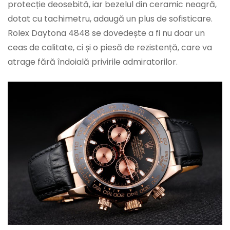
protecție deosebită, iar bezelul din ceramic neagră,
dotat cu tachimetru, adaugă un plus de sofisticare.
Rolex Daytona 4848 se dovedește a fi nu doar un
ceas de calitate, ci și o piesă de rezistență, care va
atrage fără îndoială privirile admiratorilor.