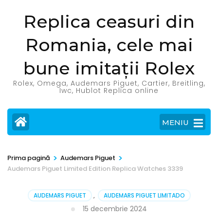
Sari
Replica ceasuri din
la
conținut
Romania, cele mai
(apasă
Enter)
bune imitații Rolex
Rolex, Omega, Audemars Piguet, Cartier, Breitling,
Iwc, Hublot Replica online
MENIU
>
>
Prima pagină
Audemars Piguet
Audemars Piguet Limited Edition Replica Watches 3339
AUDEMARS PIGUET
,
AUDEMARS PIGUET LIMITADO
15 decembrie 2024