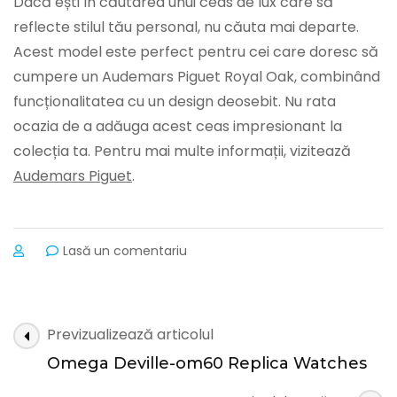
Dacă ești în căutarea unui ceas de lux care să
reflecte stilul tău personal, nu căuta mai departe.
Acest model este perfect pentru cei care doresc să
cumpere un Audemars Piguet Royal Oak, combinând
funcționalitatea cu un design deosebit. Nu rata
ocazia de a adăuga acest ceas impresionant la
colecția ta. Pentru mai multe informații, vizitează
Audemars Piguet
.
la
Lasă un comentariu
Audemars
Piguet
Limited
Edition
Navigare
Previzualizează articolul
Replica
în
Watches
Omega Deville-om60 Replica Watches
articole
3339