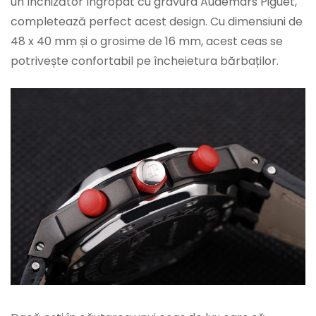
un închizător îngropat cu gravura Audemars Piguet,
completează perfect acest design. Cu dimensiuni de
48 x 40 mm și o grosime de 16 mm, acest ceas se
potrivește confortabil pe încheietura bărbaților.