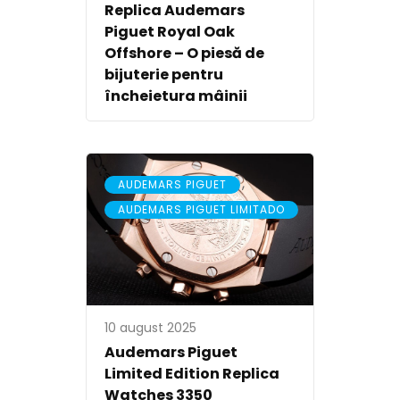
Replica Audemars
Piguet Royal Oak
Offshore – O piesă de
bijuterie pentru
încheietura mâinii
,
AUDEMARS PIGUET
AUDEMARS PIGUET LIMITADO
10 august 2025
Audemars Piguet
Limited Edition Replica
Watches 3350