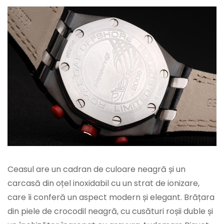
Ceasul are un cadran de culoare neagră și un
carcasă din oțel inoxidabil cu un strat de ionizare,
care îi conferă un aspect modern și elegant. Brățara
din piele de crocodil neagră, cu cusături roșii duble și