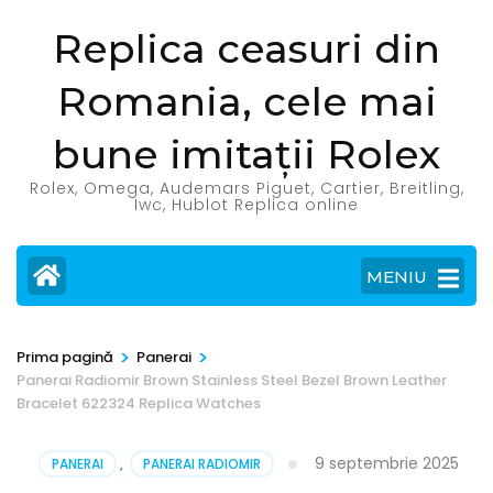
Sari
Replica ceasuri din
la
conținut
Romania, cele mai
(apasă
Enter)
bune imitații Rolex
Rolex, Omega, Audemars Piguet, Cartier, Breitling,
Iwc, Hublot Replica online
MENIU
>
>
Prima pagină
Panerai
Panerai Radiomir Brown Stainless Steel Bezel Brown Leather
Bracelet 622324 Replica Watches
9 septembrie 2025
PANERAI
,
PANERAI RADIOMIR