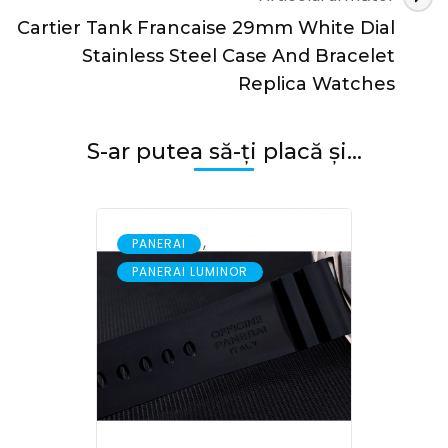
Watches
Cartier Tank Francaise 29mm White Dial
Stainless Steel Case And Bracelet
Replica Watches
S-ar putea să-ți placă și...
,
PANERAI
PANERAI LUMINOR