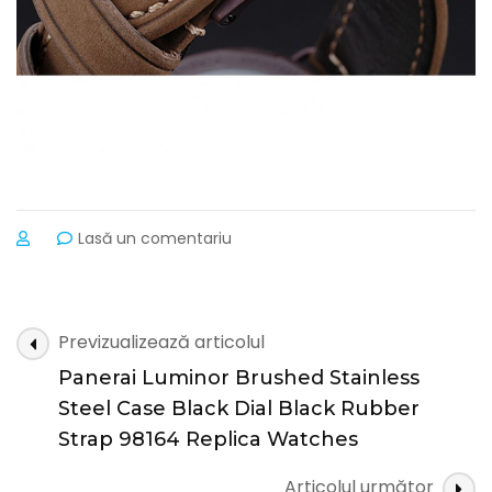
la
Lasă un comentariu
Panerai
Radiomir
Brown
Stainless
Navigare
Previzualizează articolul
Steel
în
Bezel
Panerai Luminor Brushed Stainless
articole
Brown
Steel Case Black Dial Black Rubber
Leather
Strap 98164 Replica Watches
Bracelet
622324
Articolul următor
Replica